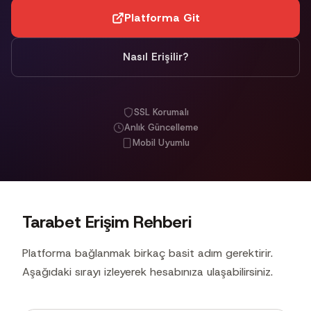
Platforma Git
Nasıl Erişilir?
SSL Korumalı
Anlık Güncelleme
Mobil Uyumlu
Tarabet Erişim Rehberi
Platforma bağlanmak birkaç basit adım gerektirir.
Aşağıdaki sırayı izleyerek hesabınıza ulaşabilirsiniz.