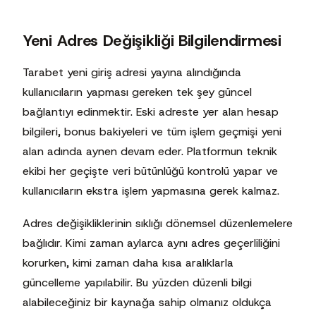
Yeni Adres Değişikliği Bilgilendirmesi
Tarabet yeni giriş adresi yayına alındığında
kullanıcıların yapması gereken tek şey güncel
bağlantıyı edinmektir. Eski adreste yer alan hesap
bilgileri, bonus bakiyeleri ve tüm işlem geçmişi yeni
alan adında aynen devam eder. Platformun teknik
ekibi her geçişte veri bütünlüğü kontrolü yapar ve
kullanıcıların ekstra işlem yapmasına gerek kalmaz.
Adres değişikliklerinin sıklığı dönemsel düzenlemelere
bağlıdır. Kimi zaman aylarca aynı adres geçerliliğini
korurken, kimi zaman daha kısa aralıklarla
güncelleme yapılabilir. Bu yüzden düzenli bilgi
alabileceğiniz bir kaynağa sahip olmanız oldukça