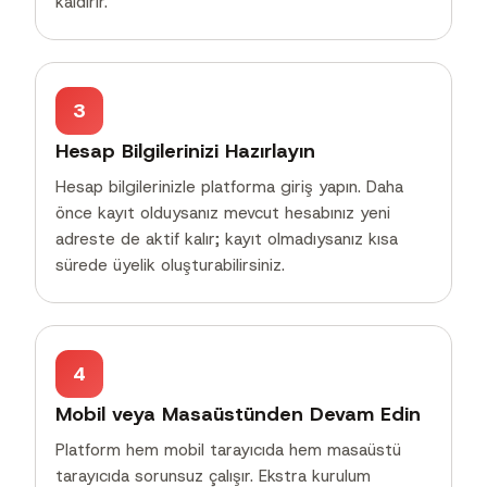
kaldırır.
3
Hesap Bilgilerinizi Hazırlayın
Hesap bilgilerinizle platforma giriş yapın. Daha
önce kayıt olduysanız mevcut hesabınız yeni
adreste de aktif kalır; kayıt olmadıysanız kısa
sürede üyelik oluşturabilirsiniz.
4
Mobil veya Masaüstünden Devam Edin
Platform hem mobil tarayıcıda hem masaüstü
tarayıcıda sorunsuz çalışır. Ekstra kurulum