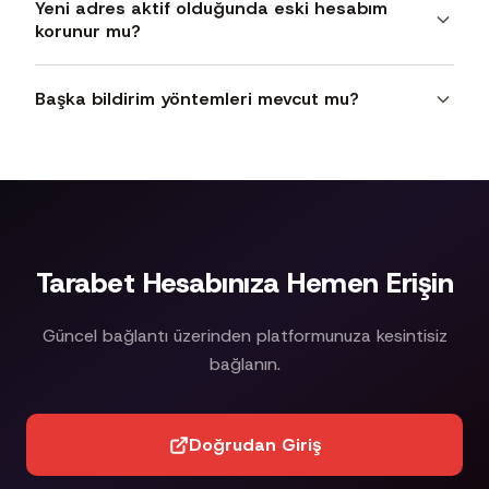
elde edebilirsiniz.
Yeni adres aktif olduğunda eski hesabım
tarafından kullanılan güvenilir ve ücretsiz hizmetlerdir.
korunur mu?
DNS değişikliği kişisel verilerinizi riske atmaz; yalnızca
alan adı çözümleme sunucunuzu değiştirir ve erişim
Evet, adres geçişlerinde kullanıcı hesapları, bakiyeler
engellerini kaldırabilir.
Başka bildirim yöntemleri mevcut mu?
ve işlem geçmişi otomatik olarak aktarılır. Yeni adreste
mevcut mevcut hesap bilgilerinizle giriş yapabilirsiniz;
Telegram en hızlı bildirim kanalıdır, ancak platform
tekrar kayıt olmanız gerekmez.
ayrıca kayıtlı e-posta adreslerine güncelleme bildirimi
gönderir. Canlı destek hattından da son adres bilgisini
edinmeniz mümkündür.
Tarabet Hesabınıza Hemen Erişin
Güncel bağlantı üzerinden platformunuza kesintisiz
bağlanın.
Doğrudan Giriş