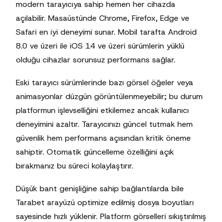
modern tarayıcıya sahip hemen her cihazda
açılabilir. Masaüstünde Chrome, Firefox, Edge ve
Safari en iyi deneyimi sunar. Mobil tarafta Android
8.0 ve üzeri ile iOS 14 ve üzeri sürümlerin yüklü
olduğu cihazlar sorunsuz performans sağlar.
Eski tarayıcı sürümlerinde bazı görsel öğeler veya
animasyonlar düzgün görüntülenmeyebilir; bu durum
platformun işlevselliğini etkilemez ancak kullanıcı
deneyimini azaltır. Tarayıcınızı güncel tutmak hem
güvenlik hem performans açısından kritik öneme
sahiptir. Otomatik güncelleme özelliğini açık
bırakmanız bu süreci kolaylaştırır.
Düşük bant genişliğine sahip bağlantılarda bile
Tarabet arayüzü optimize edilmiş dosya boyutları
sayesinde hızlı yüklenir. Platform görselleri sıkıştırılmış