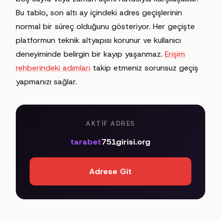
Bu tablo, son altı ay içindeki adres geçişlerinin
normal bir süreç olduğunu gösteriyor. Her geçişte
platformun teknik altyapısı korunur ve kullanıcı
deneyiminde belirgin bir kayıp yaşanmaz.
Erişim
rehberindeki adımları
takip etmeniz sorunsuz geçiş
yapmanızı sağlar.
AKTIF ADRES
tarabet
751girisi.org
Adrese Git