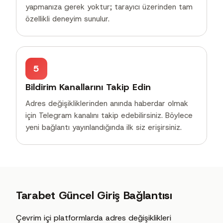
yapmanıza gerek yoktur; tarayıcı üzerinden tam
özellikli deneyim sunulur.
5
Bildirim Kanallarını Takip Edin
Adres değişikliklerinden anında haberdar olmak
için Telegram kanalını takip edebilirsiniz. Böylece
yeni bağlantı yayınlandığında ilk siz erişirsiniz.
Tarabet Güncel Giriş Bağlantısı
Çevrim içi platformlarda adres değişiklikleri